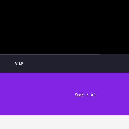
V.I.P
Start
A1