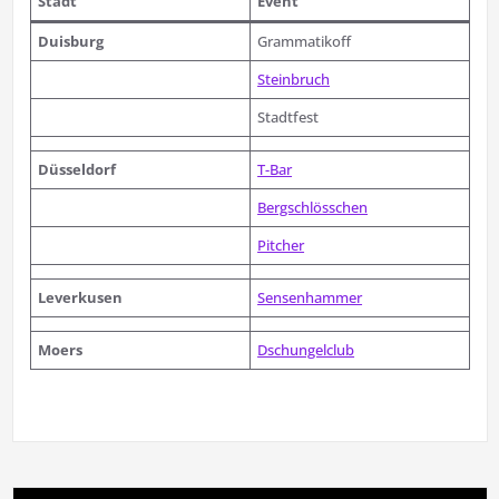
Stadt
Event
Duisburg
Grammatikoff
Steinbruch
Stadtfest
Düsseldorf
T-Bar
Bergschlösschen
Pitcher
Leverkusen
Sensenhammer
Moers
Dschungelclub