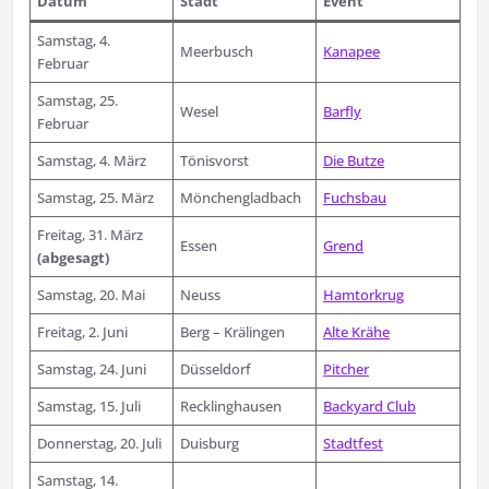
Datum
Stadt
Event
Samstag, 4.
Meerbusch
Kanapee
Februar
Samstag, 25.
Wesel
Barfly
Februar
Samstag, 4. März
Tönisvorst
Die Butze
Samstag, 25. März
Mönchengladbach
Fuchsbau
Freitag, 31. März
Essen
Grend
(abgesagt)
Samstag, 20. Mai
Neuss
Hamtorkrug
Freitag, 2. Juni
Berg – Krälingen
Alte Krähe
Samstag, 24. Juni
Düsseldorf
Pitcher
Samstag, 15. Juli
Recklinghausen
Backyard Club
Donnerstag, 20. Juli
Duisburg
Stadtfest
Samstag, 14.