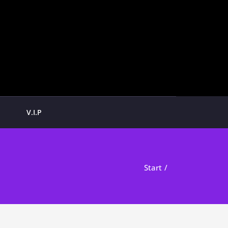
V.I.P
Start